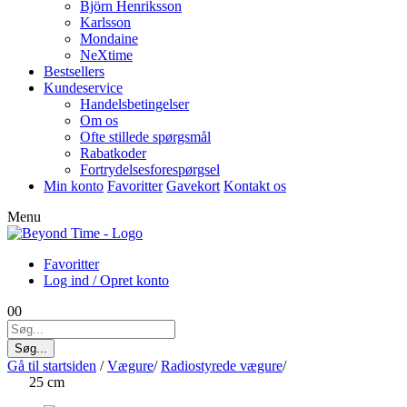
Björn Henriksson
Karlsson
Mondaine
NeXtime
Bestsellers
Kundeservice
Handelsbetingelser
Om os
Ofte stillede spørgsmål
Rabatkoder
Fortrydelsesforespørgsel
Min konto
Favoritter
Gavekort
Kontakt os
Menu
Favoritter
Log ind / Opret konto
0
0
Søg...
Gå til startsiden
/
Vægure
/
Radiostyrede vægure
/
25 cm