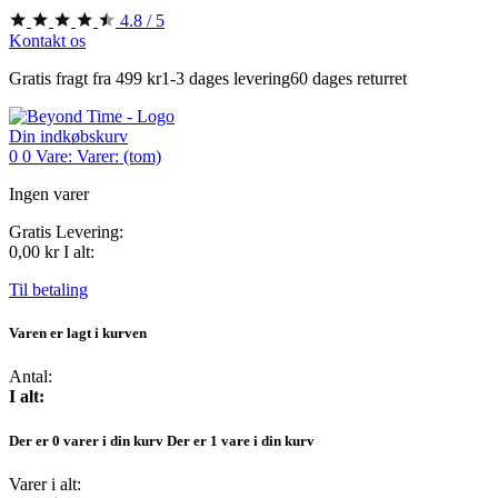
4.8 / 5
Kontakt os
Gratis fragt fra 499 kr
1-3 dages levering
60 dages returret
Din indkøbskurv
0
0
Vare:
Varer:
(tom)
Ingen varer
Gratis
Levering:
0,00 kr
I alt:
Til betaling
Varen er lagt i kurven
Antal:
I alt:
Der er
0
varer i din kurv
Der er 1 vare i din kurv
Varer i alt: