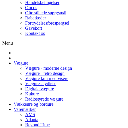
Handelsbetingelser
Om os
Ofte stillede spørgsmål
Rabatkoder
Fortrydelsesforespørgsel
Gavekort
Kontakt os
Menu
Vægure
Vægure - moderne design
Vægure - retro design
Vægure kun med visere
Vægure - lydløse
Digitale vægure
Kukure
Radiostyrede vægure
Vækkeure og bordure
Varemærker
AMS
Atlanta
Beyond Time