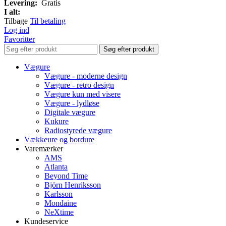
Levering:
Gratis
I alt:
Tilbage
Til betaling
Log ind
Favoritter
Søg efter produkt
Vægure
Vægure - moderne design
Vægure - retro design
Vægure kun med visere
Vægure - lydløse
Digitale vægure
Kukure
Radiostyrede vægure
Vækkeure og bordure
Varemærker
AMS
Atlanta
Beyond Time
Björn Henriksson
Karlsson
Mondaine
NeXtime
Kundeservice