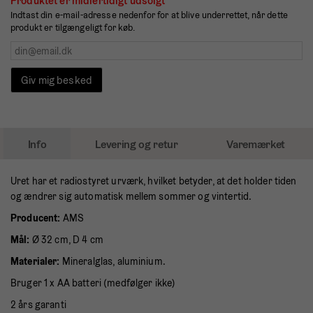
Produktet er midlertidigt udsolgt
Indtast din e-mail-adresse nedenfor for at blive underrettet, når dette
produkt er tilgængeligt for køb.
Giv mig besked
Info
Levering og retur
Varemærket
Uret har et radiostyret urværk, hvilket betyder, at det holder tiden
og ændrer sig automatisk mellem sommer og vintertid.
Producent:
AMS
Mål:
Ø 32 cm, D 4 cm
Materialer:
Mineralglas, aluminium.
Bruger 1 x AA batteri (medfølger ikke)
2 års garanti