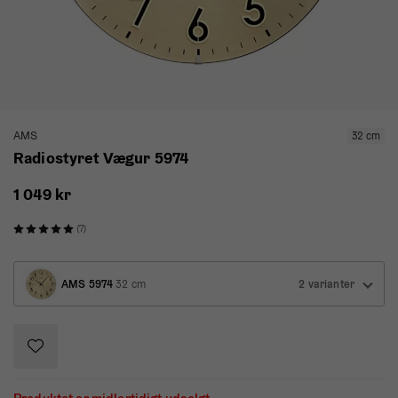
AMS
32 cm
Radiostyret Vægur 5974
1 049 kr
(7)
AMS 5974
32 cm
2 varianter