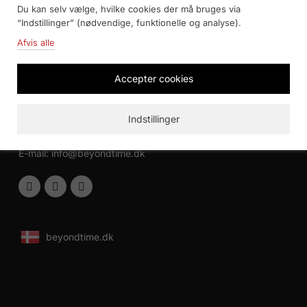
Du kan selv vælge, hvilke cookies der må bruges via
“Indstillinger” (nødvendige, funktionelle og analyse).
Virksomhedsoplysninger
Afvis alle
Beyond Time / TWT Interior AB
Accepter cookies
Bärnstensgatan 14
25361 Helsingborg
Sverige
Indstillinger
VAT-nr: DK13094861
E-mail:
info@beyondtime.dk
beyondtime.dk