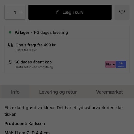
Læg i kurv
På lager
- 1-3 dages levering
Gratis fragt fra 499 kr
Ellers fra 39 kr
60 dages åbent køb
Gratis retur ved ombytning
Info
Levering og retur
Varemærket
Et lækkert grønt vækkeur. Det har et lydløst urværk der ikke
tikker.
Producent:
Karlsson
Mål:
11 cm Ø, D 4,4 cm