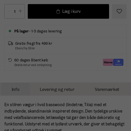
Læg i kurv
På lager
- 1-3 dages levering
Gratis fragt fra 499 kr
Ellers fra 39 kr
60 dages åbent køb
Gratis retur ved ombytning
Info
Levering og retur
Varemærket
En stilren vægur i hvid basswood (lindetræ, Tilia) med et
indbydende, skandinavisk inspireret design. Den tydelige urskive
med velafbalancerede, letlæselige tal gør den både dekorativ og
funktionel. Udstyret med et lydløst urværk, der giver et behageligt
og uforstyrret udtryk i rummet.