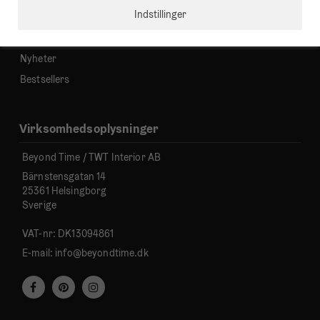
Indstillinger
Vækkeure og bordure
Gavekort
Nyheter
Bestsellers
Virksomhedsoplysninger
Beyond Time / TWT Interior AB
Bärnstensgatan 14
25361 Helsingborg
Sverige
VAT-nr: DK13094861
E-mail:
info@beyondtime.dk