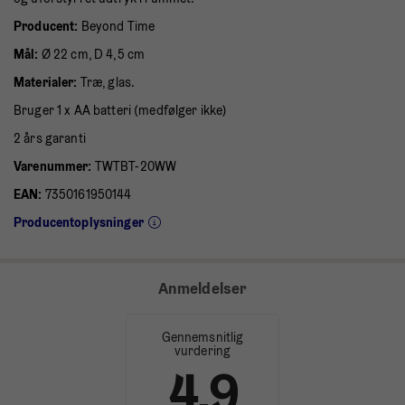
Producent:
Beyond Time
Mål:
Ø 22 cm, D 4,5 cm
Materialer:
Træ, glas.
Bruger 1 x AA batteri (medfølger ikke)
2 års garanti
Varenummer:
TWTBT-20WW
EAN:
7350161950144
Producentoplysninger
Anmeldelser
Gennemsnitlig
vurdering
4.9