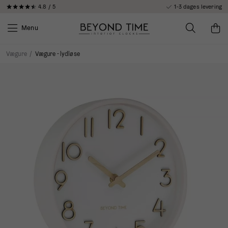
4.8 / 5
1-3 dages levering
Menu
Vægure
/
Vægure - lydløse