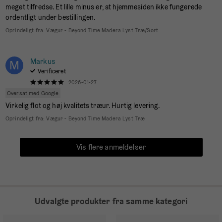
meget tilfredse. Et lille minus er, at hjemmesiden ikke fungerede
ordentligt under bestillingen.
Oprindeligt fra:
Vægur - Beyond Time Madera Lyst Træ/Sort
Markus
M
Verificeret
2026-01-27
Oversat med Google
Virkelig flot og høj kvalitets træur. Hurtig levering.
Oprindeligt fra:
Vægur - Beyond Time Madera Lyst Træ
Vis flere anmeldelser
Udvalgte produkter fra samme kategori