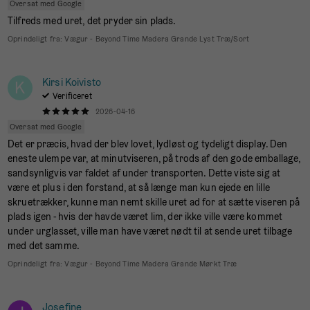
Oversat med Google
Tilfreds med uret, det pryder sin plads.
Oprindeligt fra:
Vægur - Beyond Time Madera Grande Lyst Træ/Sort
Kirsi Koivisto
K
Verificeret
2026-04-16
Oversat med Google
Det er præcis, hvad der blev lovet, lydløst og tydeligt display. Den
eneste ulempe var, at minutviseren, på trods af den gode emballage,
sandsynligvis var faldet af under transporten. Dette viste sig at
være et plus i den forstand, at så længe man kun ejede en lille
skruetrækker, kunne man nemt skille uret ad for at sætte viseren på
plads igen - hvis der havde været lim, der ikke ville være kommet
under urglasset, ville man have været nødt til at sende uret tilbage
med det samme.
Oprindeligt fra:
Vægur - Beyond Time Madera Grande Mørkt Træ
Josefine