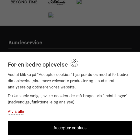
Kundeservice
Kontakt os
For en bedre oplevelse
Handelsbetingelser
Om os
Ved at klikke på “Accepter cookies” hjælper du os med at forbedre
din oplevelse, vise mere relevante produkter og tilbud samt
Ofte stillede spørgsmål
analysere og optimere vores website.
Rabatkoder
Du kan selv vælge, hvilke cookies der må bruges via “Indstillinger”
Fortrydelsesforespørgsel
(nødvendige, funktionelle og analyse).
Afvis alle
Kategorier
Accepter cookies
Vægure