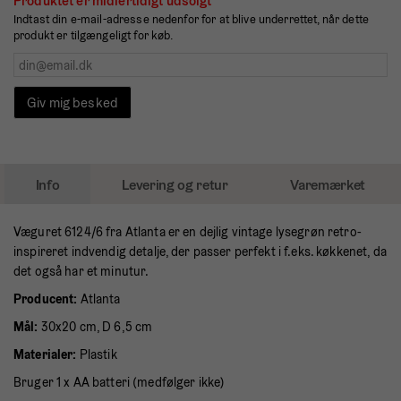
Produktet er midlertidigt udsolgt
Indtast din e-mail-adresse nedenfor for at blive underrettet, når dette
produkt er tilgængeligt for køb.
Giv mig besked
Info
Levering og retur
Varemærket
Væguret 6124/6 fra Atlanta er en dejlig vintage lysegrøn retro-
inspireret indvendig detalje, der passer perfekt i f.eks. køkkenet, da
det også har et minutur.
Producent:
Atlanta
Mål:
30x20 cm, D 6,5 cm
Materialer:
Plastik
Bruger 1 x AA batteri (medfølger ikke)