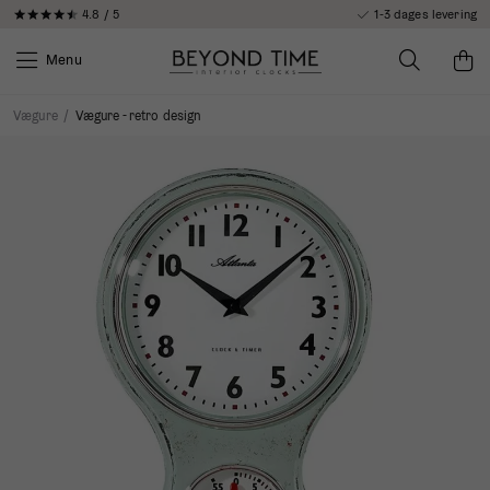
4.8 / 5
1-3 dages levering
Menu
Vægure
/
Vægure - retro design