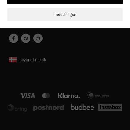
Sverige
Indstillinger
VAT-nr: DK13094861
E-mail:
info@beyondtime.dk
beyondtime.dk