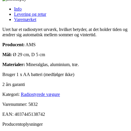
Info
Levering og retur
Varemærket
Uret har et radiostyret urværk, hvilket betyder, at det holder tiden og
ændrer sig automatisk mellem sommer og vintertid.
Producent:
AMS
Mål:
Ø 29 cm, D 5 cm
Materialer:
Mineralglas, aluminium, træ.
Bruger 1 x AA batteri (medfølger ikke)
2 års garanti
Kategori:
Radiostyrede vægure
Varenummer:
5832
EAN:
4037445138742
Producentoplysninger