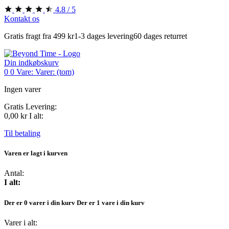
4.8 / 5
Kontakt os
Gratis fragt fra 499 kr
1-3 dages levering
60 dages returret
Din indkøbskurv
0
0
Vare:
Varer:
(tom)
Ingen varer
Gratis
Levering:
0,00 kr
I alt:
Til betaling
Varen er lagt i kurven
Antal:
I alt:
Der er
0
varer i din kurv
Der er 1 vare i din kurv
Varer i alt: