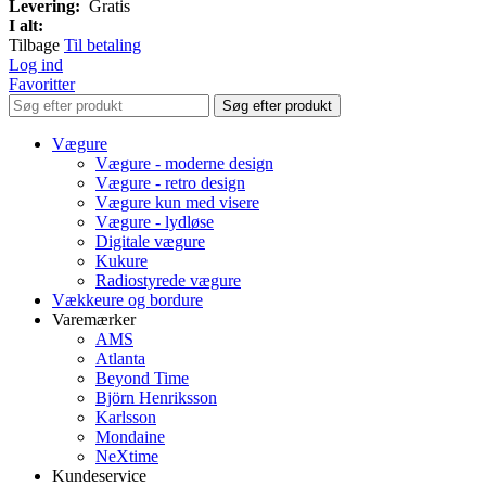
Levering:
Gratis
I alt:
Tilbage
Til betaling
Log ind
Favoritter
Søg efter produkt
Vægure
Vægure - moderne design
Vægure - retro design
Vægure kun med visere
Vægure - lydløse
Digitale vægure
Kukure
Radiostyrede vægure
Vækkeure og bordure
Varemærker
AMS
Atlanta
Beyond Time
Björn Henriksson
Karlsson
Mondaine
NeXtime
Kundeservice