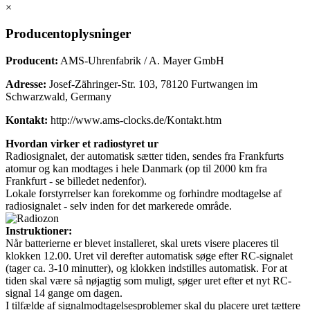
×
Producentoplysninger
Producent:
AMS-Uhrenfabrik / A. Mayer GmbH
Adresse:
Josef-Zähringer-Str. 103, 78120 Furtwangen im
Schwarzwald, Germany
Kontakt:
http://www.ams-clocks.de/Kontakt.htm
Hvordan virker et radiostyret ur
Radiosignalet, der automatisk sætter tiden, sendes fra Frankfurts
atomur og kan modtages i hele Danmark (op til 2000 km fra
Frankfurt - se billedet nedenfor).
Lokale forstyrrelser kan forekomme og forhindre modtagelse af
radiosignalet - selv inden for det markerede område.
Instruktioner:
Når batterierne er blevet installeret, skal urets visere placeres til
klokken 12.00. Uret vil derefter automatisk søge efter RC-signalet
(tager ca. 3-10 minutter), og klokken indstilles automatisk. For at
tiden skal være så nøjagtig som muligt, søger uret efter et nyt RC-
signal 14 gange om dagen.
I tilfælde af signalmodtagelsesproblemer skal du placere uret tættere