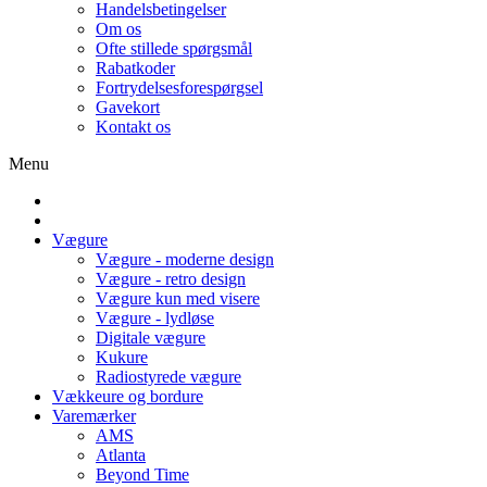
Handelsbetingelser
Om os
Ofte stillede spørgsmål
Rabatkoder
Fortrydelsesforespørgsel
Gavekort
Kontakt os
Menu
Vægure
Vægure - moderne design
Vægure - retro design
Vægure kun med visere
Vægure - lydløse
Digitale vægure
Kukure
Radiostyrede vægure
Vækkeure og bordure
Varemærker
AMS
Atlanta
Beyond Time