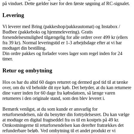
på vinduet. Dette gælder især for den første søgning af RC-signalet.
Levering
Vi leverer med Bring (pakkeshop/pakkeautomat) og Instabox /
Budbee (pakkeboks og hjemmelevering). Gratis
forsendelsesmulighed tilgængelig for alle ordrer over 499 kr (ellers
fra 39 kr). Normal leveringstid er 1-3 arbejdsdage efter at vi har
modtaget din bestilling.
Din ordre pakkes og forlader vores lager som regel inden for 24
timer.
Retur og ombytning
Hos os har du altid 60 dages returret og dermed god tid til at tænke
over, om du vil beholde dit nye køb. Det betyder, at du kan returnere
dine varer inden for 60 dage fra købsdatoen, så længe varen
returneres i den originale stand, som den blev leveret i.
Bemærk venligst, at du som kunde er ansvarlig for
returforsendelsen, når du benytter din fortrydelsesret. Du kan vælge
at modtage en digital fragtseddel fra os til en kostpris på 49 kr.
Omkostningerne til returforsendelsen kan derefter fratrækkes det
refunderbare beløb. Ved ombytning til et andet produkt er vi