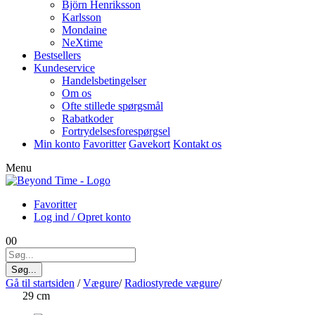
Björn Henriksson
Karlsson
Mondaine
NeXtime
Bestsellers
Kundeservice
Handelsbetingelser
Om os
Ofte stillede spørgsmål
Rabatkoder
Fortrydelsesforespørgsel
Min konto
Favoritter
Gavekort
Kontakt os
Menu
Favoritter
Log ind / Opret konto
0
0
Søg...
Gå til startsiden
/
Vægure
/
Radiostyrede vægure
/
29 cm