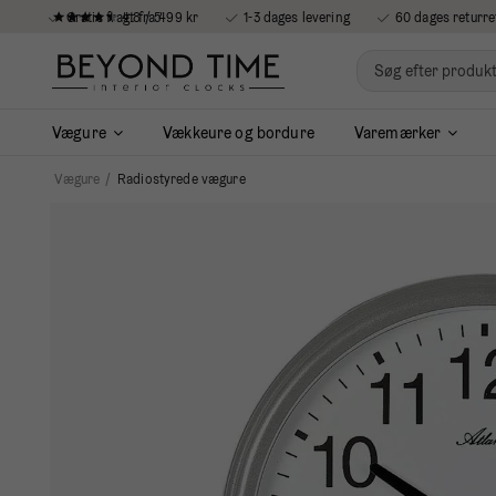
4.8 / 5
Gratis fragt fra 499 kr
1-3 dages levering
60 dages returre
Vægure
Vækkeure og bordure
Varemærker
Vægure
/
Radiostyrede vægure