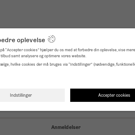
bedre oplevelse
 på “Accepter cookies” hjælper du os med at forbedre din oplevelse, vise mer
 tilbud samt analysere og optimere vores website.
ælge, hvilke cookies der må bruges via “Indstillinger” (nødvendige, funktionell
 klokken 12.00. Uret vil derefter automatisk søge efter RC-signalet (tager 
Accepter cookies
Indstillinger
al 14 gange om dagen.
tere på vinduet. Dette gælder især for den første søgning af RC-signalet
Anmeldelser