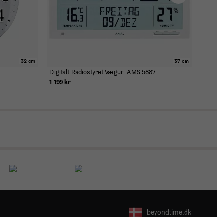
32 cm
37 cm
Digitalt Radiostyret Vægur - AMS 5887
Radi
1 199 kr
649 
r
beyondtime.dk