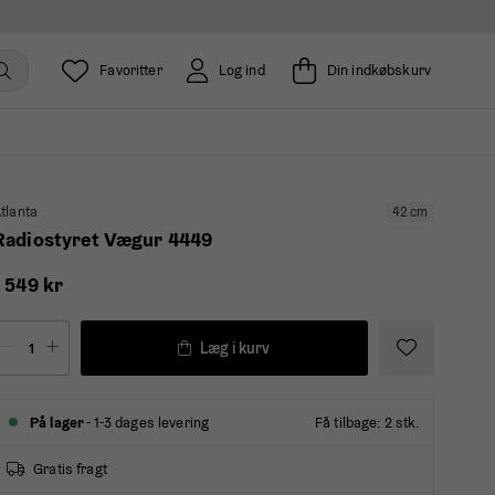
Favoritter
Log ind
Din indkøbskurv
tlanta
42 cm
Radiostyret Vægur 4449
1 549 kr
Læg i kurv
På lager
- 1-3 dages levering
Få tilbage: 2 stk.
Gratis fragt