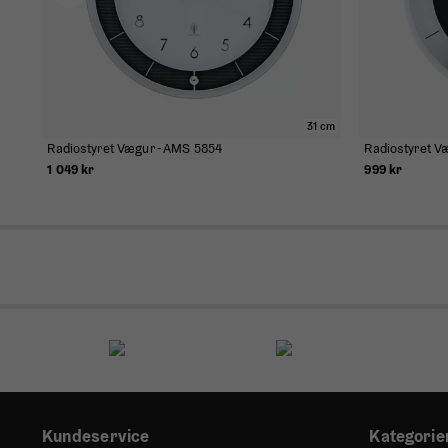
 cm
31 cm
Radiostyret Vægur - AMS 5854
Radiostyret V
1 049 kr
999 kr
Kundeservice
Kategorie