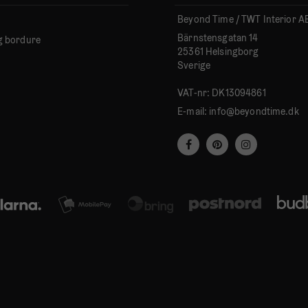
Beyond Time / TWT Interior A
Bärnstensgatan 14
g bordure
25361 Helsingborg
Sverige
VAT-nr: DK13094861
E-mail:
info@beyondtime.dk