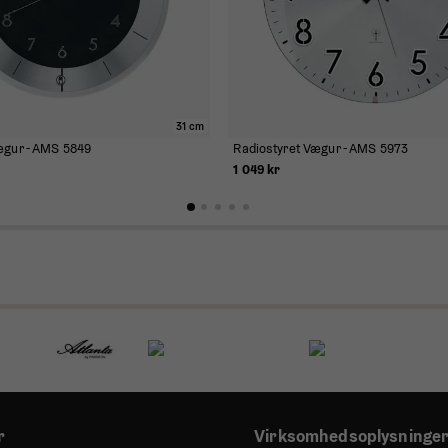
31 cm
ægur - AMS 5849
Radiostyret Vægur - AMS 5973
1 049 kr
r
Virksomhedsoplysninge