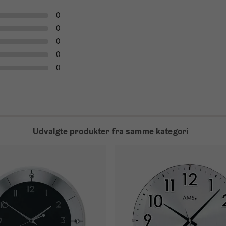
0
0
0
0
0
Udvalgte produkter fra samme kategori