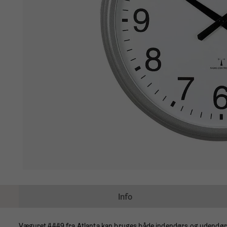
Info
Væguret 4449 fra Atlanta kan bruges både indendørs og udendør