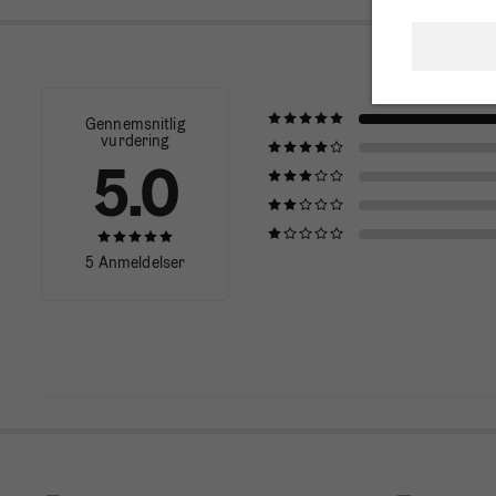
Gennemsnitlig
vurdering
5.0
5 Anmeldelser