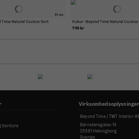
31 cm
d Time Natural Cuckoo Sort
Kukur - Beyond Time Natural Cuckoo
749 kr
r
Virksomhedsoplysninge
Beyond Time / TWT Interior A
Bärnstensgatan 14
g bordure
25361 Helsingborg
Sverige