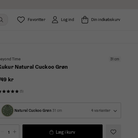
Favoritter
Log ind
Din indkøbskurv
eyond Time
31 cm
Kukur Natural Cuckoo Grøn
749 kr
(5)
Natural Cuckoo Grøn
31 cm
4 varianter
Læg i kurv