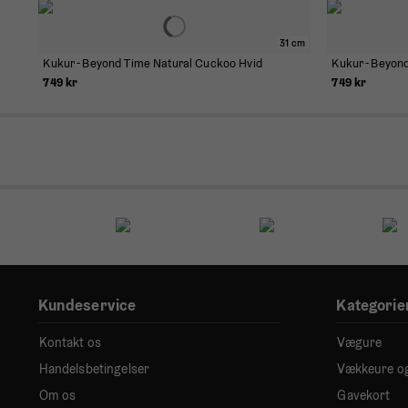
31 cm
Kukur - Beyond Time Natural Cuckoo Hvid
Kukur - Beyon
749 kr
749 kr
Kundeservice
Kategorie
Kontakt os
Vægure
Handelsbetingelser
Vækkeure o
Om os
Gavekort