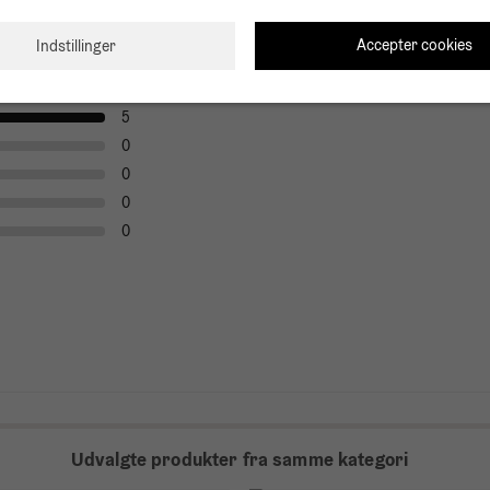
Accepter cookies
Indstillinger
Anmeldelser
5
0
0
0
0
Udvalgte produkter fra samme kategori