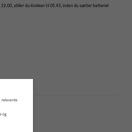
 22.00, stiller du klokken til 05.45, inden du sætter batteriet
e relevante
e og