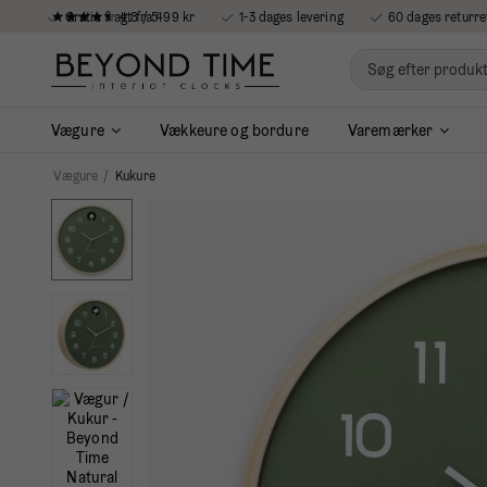
4.8 / 5
Gratis fragt fra 499 kr
1-3 dages levering
60 dages returre
Vægure
Vækkeure og bordure
Varemærker
Vægure
/
Kukure