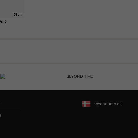
31 cm
 Grå
r
beyondtime.dk
B