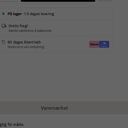
På lager
- 1-3 dages levering
Gratis fragt
Gælder pakkeshop & pakkeboks
60 dages åbent køb
Gratis retur ved ombytning
Varemærket
gtig fin måde.