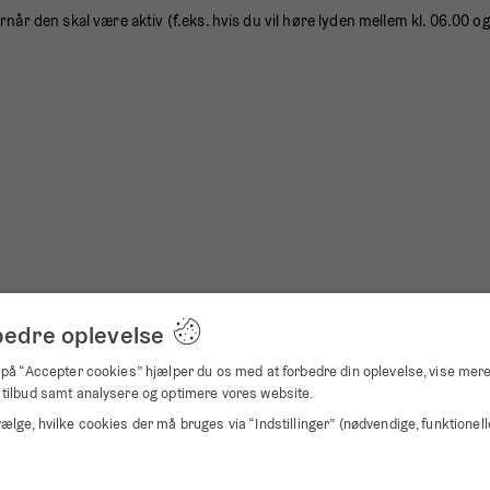
ornår den skal være aktiv (f.eks. hvis du vil høre lyden mellem kl. 06.00 og
bedre oplevelse
 på “Accepter cookies” hjælper du os med at forbedre din oplevelse, vise mer
 tilbud samt analysere og optimere vores website.
ælge, hvilke cookies der må bruges via “Indstillinger” (nødvendige, funktionell